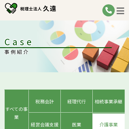
Case
事例紹介
税務会計
経理代行
相続事業承継
すべての事
業
経営会議支援
医業
介護事業