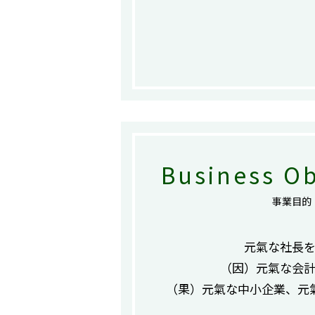
Business Ob
事業目的
元氣な社長
（因）元氣な会
（果）元氣な中小企業、元