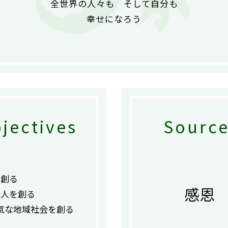
全世界の人々も そして自分も
幸せになろう
jectives
Source
を創る
感恩
計人を創る
氣な地域社会を創る