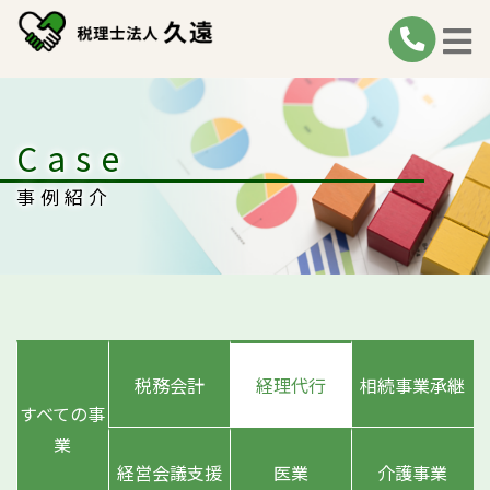
Case
事例紹介
税務会計
経理代行
相続事業承継
すべての事
業
経営会議支援
医業
介護事業