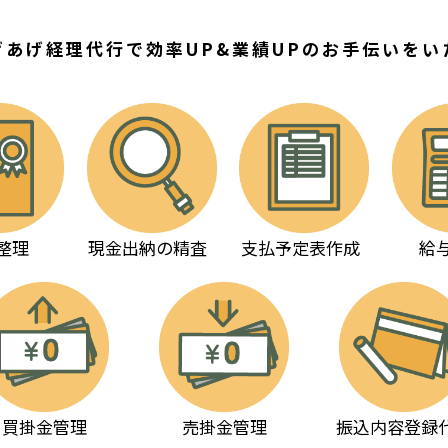
げあげ経理代行で効率UP&業績UPのお手伝いをい
整理
現金出納の精査
支払予定表作成
給
買掛金管理
売掛金管理
振込内容
登録