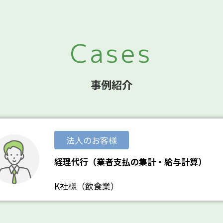
Cases
事例紹介
法人のお客様
経理代行（業者支払の集計・給与計算）
K社様（飲食業）