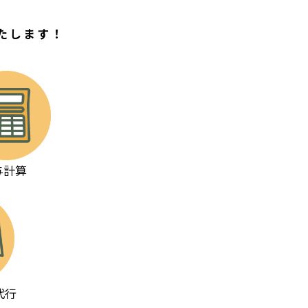
たします！
与計算
代行