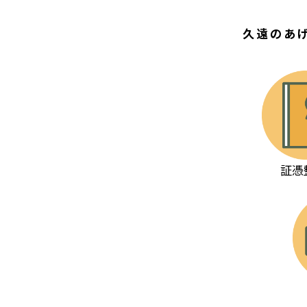
久遠のあ
証憑