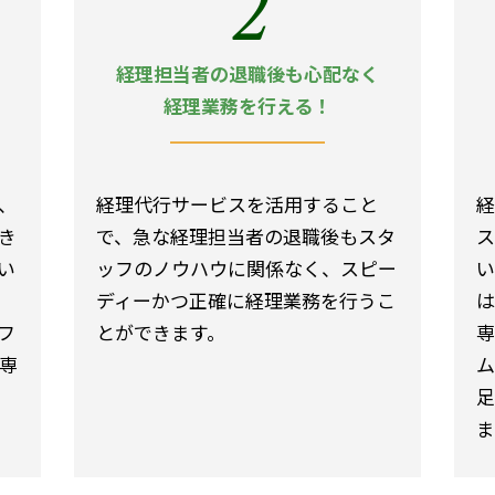
2
経理担当者の退職後も心配なく
経理業務を行える！
、
経理代行サービスを活用すること
経
き
で、急な経理担当者の退職後もスタ
ス
い
ッフのノウハウに関係なく、スピー
い
ディーかつ正確に経理業務を行うこ
は
フ
とができます。
専
専
ム
足
ま