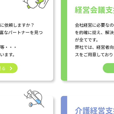
経営会議支
こに依頼しますか？
会社経営に必要なの
富なパートナーを見つ
を的確に捉え、解決
が全てです。
等・・・
弊社では、経営者向
います。
スをご用意しており
見る
介護経営支