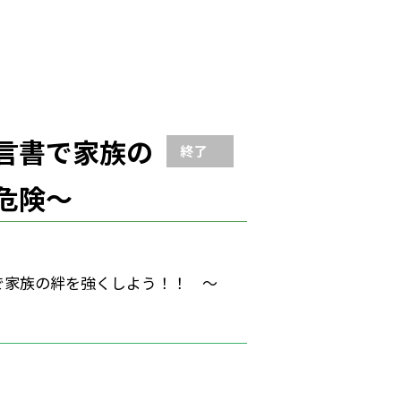
族の
終了
危険〜
強くしよう！！ 〜